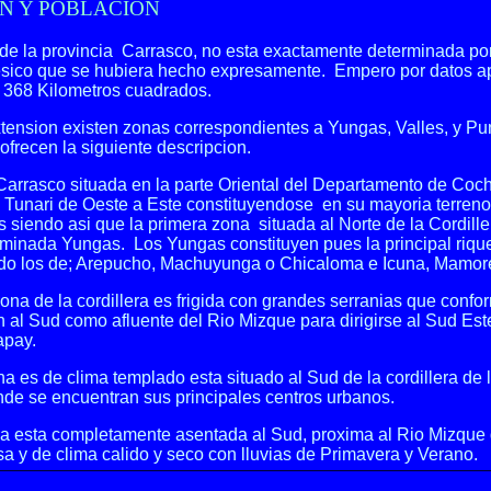
N Y POBLACION
de la provincia Carrasco, no esta exactamente determinada por
ico que se hubiera hecho expresamente. Empero por datos 
. 368 Kilometros cuadrados.
xtension existen zonas correspondientes a Yungas, Valles, y P
 ofrecen la siguiente descripcion.
Carrasco situada en la parte Oriental del Departamento de Coc
l Tunari de Oeste a Este constituyendose en su mayoria terren
os siendo asi que la primera zona situada al Norte de la Cordil
ominada Yungas. Los Yungas constituyen pues la principal riqu
o los de; Arepucho, Machuyunga o Chicaloma e Icuna, Mamore
na de la cordillera es frigida con grandes serranias que confor
n al Sud como afluente del Rio Mizque para dirigirse al Sud Est
apay.
na es de clima templado esta situado al Sud de la cordillera de
nde se encuentran sus principales centros urbanos.
na esta completamente asentada al Sud, proxima al Rio Mizque
a y de clima calido y seco con lluvias de Primavera y Verano.