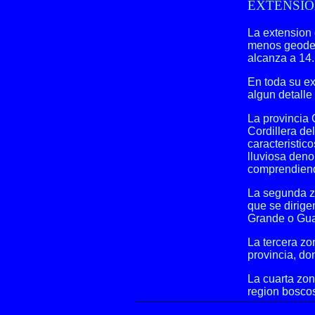
EXTENSIO
La extension 
menos geodes
alcanza a 14
En toda su e
algun detalle
La provincia 
Cordillera de
caracteristic
lluviosa den
comprendiend
La segunda zo
que se dirige
Grande o Gu
La tercera zo
provincia, do
La cuarta zo
region boscos