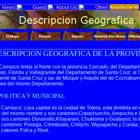
ESCRIPCION GEOGRAFICA DE LA PROV
Carrasco limita al Norte con la provincia Cercado, del Departam
hilo, Florida y Vallegrande del Departamento de Santa Cruz; al
nte de Santa Cruz y las de Mizque y Aiquile del de Cochabamb
are del mismo Departamento.
POLITICA Y MUNICIPAL
 Carrasco, cuya capital es la ciudad de Totora, esta dividida en 
al del mismo nombre y sus cantones:Copachuncho, Arepucho e I
y sus cantones Durasnillo,Khayarani, Chukioma y Guatayos; la t
cantones: Pisorga, Chimboata, Chilijchi, Wayapacha y Conda; la
 catones Palca y Real.